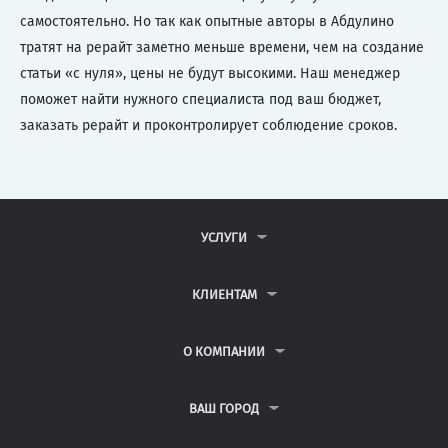
самостоятельно. Но так как опытные авторы в Абдулино
тратят на рерайт заметно меньше времени, чем на создание
статьи «с нуля», цены не будут высокими. Наш менеджер
поможет найти нужного специалиста под ваш бюджет,
заказать рерайт и проконтролирует соблюдение сроков.
УСЛУГИ
КОНТРОЛЬНЫЕ РАБОТЫ
ДИПЛОМНЫЕ РАБОТЫ
КЛИЕНТАМ
КУРСОВЫЕ РАБОТЫ
АНТИПЛАГИАТ
РЕФЕРАТЫ
ВОПРОСЫ И ОТВЕТЫ
О КОМПАНИИ
ВСЕ УСЛУГИ
ПУБЛИЧНАЯ ОФЕРТА
О КОМПАНИИ
ПОЛИТИКА КОНФИДЕНЦИАЛЬНОСТИ
КОНТАКТЫ
ВАШ ГОРОД
АВТОРАМ
МОСКВА