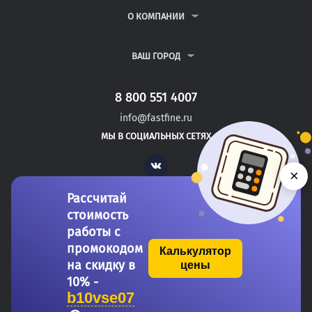
РЕФЕРАТЫ
ВОПРОСЫ И ОТВЕТЫ
О КОМПАНИИ
ВСЕ УСЛУГИ
ПУБЛИЧНАЯ ОФЕРТА
О КОМПАНИИ
ПОЛИТИКА КОНФИДЕНЦИАЛЬНОСТИ
КОНТАКТЫ
ВАШ ГОРОД
АВТОРАМ
МОСКВА
САНКТ-ПЕТЕРБУРГ
8 800 551 4007
ЛЕСНОЙ
info@fastfine.ru
КУЗНЕЦК
МЫ В СОЦИАЛЬНЫХ СЕТЯХ
АНАДЫРЬ
Vk
×
Рассчитай
стоимость
работы с
промокодом
Калькулятор
на скидку в
цены
Copyright 2011-2026 FastFine.ru
10% -
b10vse07