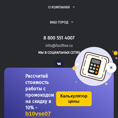
РЕФЕРАТЫ
ВОПРОСЫ И ОТВЕТЫ
О КОМПАНИИ
ВСЕ УСЛУГИ
ПУБЛИЧНАЯ ОФЕРТА
О КОМПАНИИ
ПОЛИТИКА КОНФИДЕНЦИАЛЬНОСТИ
КОНТАКТЫ
ВАШ ГОРОД
АВТОРАМ
МОСКВА
САНКТ-ПЕТЕРБУРГ
8 800 551 4007
ЛЕСНОЙ
info@fastfine.ru
КУЗНЕЦК
МЫ В СОЦИАЛЬНЫХ СЕТЯХ
АНАДЫРЬ
Vk
×
Рассчитай
стоимость
работы с
промокодом
Калькулятор
на скидку в
цены
Copyright 2011-2026 FastFine.ru
10% -
b10vse07